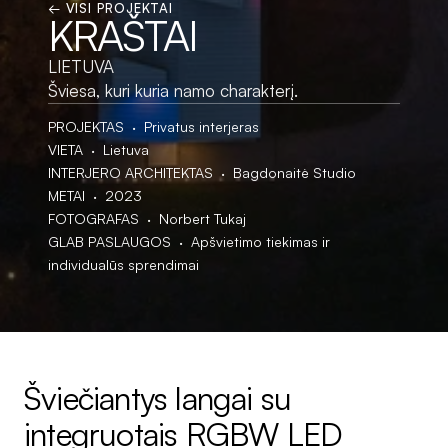
← VISI PROJEKTAI
KRAŠTAI
LIETUVA
Šviesa, kuri kuria namo charakterį.
PROJEKTAS  ·  Privatus interjeras
VIETA  ·  Lietuva
INTERJERO ARCHITEKTAS  ·  Bagdonaitė Studio
METAI  ·  2023
FOTOGRAFAS  ·  Norbert Tukaj
GLAB PASLAUGOS  ·  Apšvietimo tiekimas ir 
individualūs sprendimai
Šviečiantys langai su 
integruotais RGBW LED 