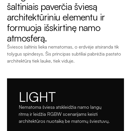
šaltiniais paverčia šviesą 
architektūriniu elementu ir 
formuoja išskirtinę namo 
atmosferą.
Šviesos šaltinis lieka nematomas, o erdvėje atsiranda tik 
tolygus spindesys. Šis principas subtiliai pabrėžia pastato 
architektūrą tiek lauke, tiek viduje.
LIGHT
Nematoma šviesa atskleidžia namo langų 
ritmą ir leidžia RGBW scenarijams keisti 
architektūros nuotaiką be matomų šviestuvų.