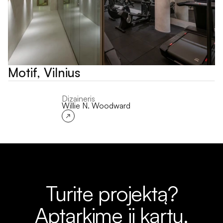
Motif, Vilnius
Dizaineris
Willie N. Woodward
Turite projektą?
Aptarkime jį kartu.