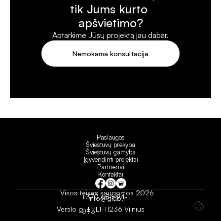
tik Jums kurto 
apšvietimo?
Aptarkime Jūsų projektą jau dabar.
Nemokama konsultacija
Paslaugos
Šviestuvų prekyba
Šviestuvų gamyba
Įgyvendinti projektai
Partneriai
Kontaktai
Visos teises saugomos 2026
+370 686 94 
info@glab.lt
Verslo g. 11, LT-11236 Vilnius
093