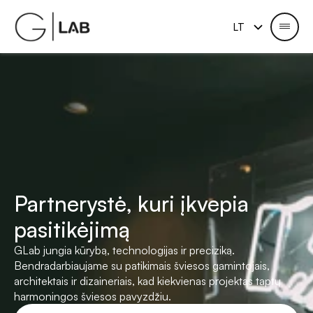
Select Language
LT
Partnerystė, kuri įkvepia 
pasitikėjimą
GLab jungia kūrybą, technologijas ir preciziką.
Bendradarbiaujame su patikimais šviesos gamintojais, 
architektais ir dizaineriais, kad kiekvienas projektas taptų 
harmoningos šviesos pavyzdžiu.